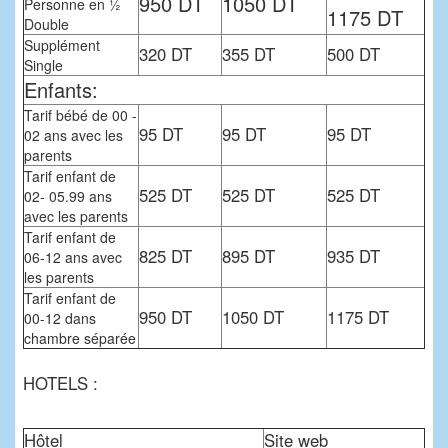
950 DT
1050 DT
Personne en ½
1175 DT
Double
Supplément
320 DT
355 DT
500 DT
Single
Enfants:
Tarif bébé de 00 -
95 DT
95 DT
95 DT
02 ans avec les
parents
Tarif enfant de
525 DT
525 DT
525 DT
02- 05.99 ans
avec les parents
Tarif enfant de
825 DT
895 DT
935 DT
06-12 ans avec
les parents
Tarif enfant de
950 DT
1050 DT
1175 DT
00-12 dans
chambre séparée
HOTELS :
Hôtel
Site web