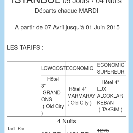
05 Jours / 04 Nuits
Départs chaque MARDI
A partir de 07 Avril jusqu'à 01 Juin 2015
LES TARIFS :
ECONOMIC
LOWCOST
ECONOMIC
SUPEREUR
Hôtel
Hôtel 4*
3*
Hôtel 4*
LUX
GRAND
MARMARAY
ALCOKLAR
ONS
( Old City )
KEBAN
( Old City
( TAKSIM )
)
4 Nuits
Tarif Par
1275