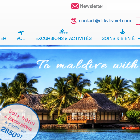
Newsletter
contact@clikstravel.com
GER
VOL
EXCURSIONS & ACTIVITÉS
SOINS & BIEN ÊT