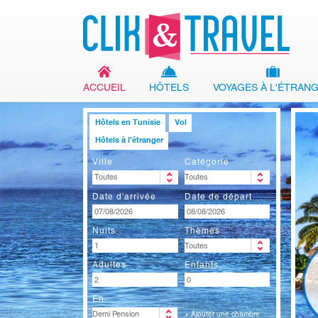
ACCUEIL
HÔTELS
VOYAGES À L'ÉTRAN
Hôtels en Tunisie
Vol
Hôtels à l'étranger
Ville
Catégorie
Date d'arrivée
Date de départ
Nuits
Thèmes
Adultes
Enfants
En
+ Ajouter une chambre