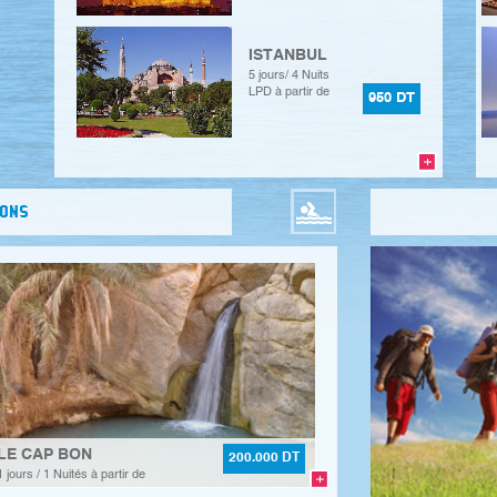
ISTANBUL
5 jours/ 4 Nuits
LPD à partir de
950 DT
IONS
LE CAP BON
200.000 DT
1 jours / 1 Nuités à partir de