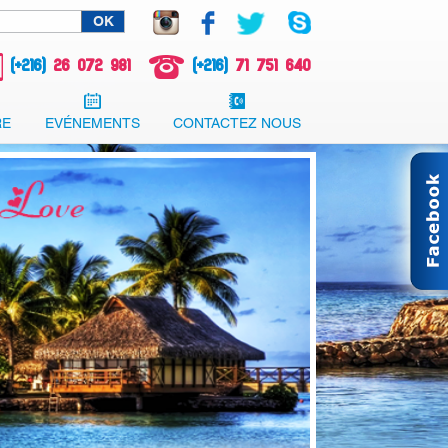
(+216)
26 072 981
(+216)
71 751 640
RE
EVÉNEMENTS
CONTACTEZ NOUS