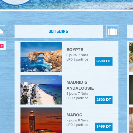
OUTGOING
EGYPTE
8 jours/ 7 Nuits
LPD à partir de
3500 DT
MADRID &
ANDALOUSIE
8 jours/ 7 Nuits
LPD à partir de
2500 DT
MAROC
7 jours/ 6 Nuits
LPD à partir de
1495 DT