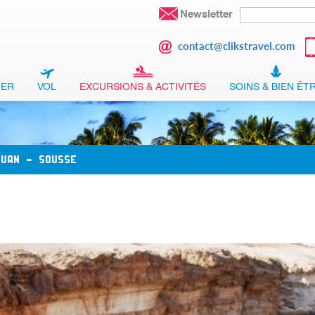
Newsletter
contact@clikstravel.com
GER
VOL
EXCURSIONS & ACTIVITÉS
SOINS & BIEN ÊT
OUAN - SOUSSE