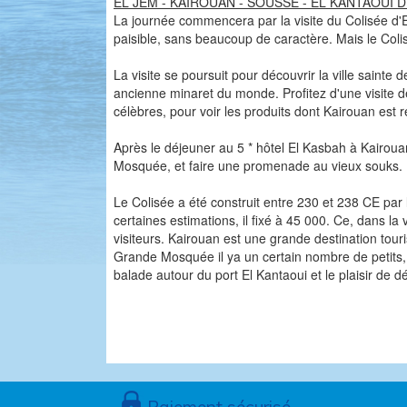
EL JEM - KAIROUAN - SOUSSE - EL KANTAOUI DE
La journée commencera par la visite du Colisée d'El
paisible, sans beaucoup de caractère. Mais le Coli
La visite se poursuit pour découvrir la ville sainte
ancienne minaret du monde. Profitez d'une visite d
célèbres, pour voir les produits dont Kairouan est 
Après le déjeuner au 5 * hôtel El Kasbah à Kairouan
Mosquée, et faire une promenade au vieux souks. No
Le Colisée a été construit entre 230 et 238 CE par
certaines estimations, il fixé à 45 000. Ce, dans l
visiteurs. Kairouan est une grande destination touri
Grande Mosquée il ya un certain nombre de petits, t
balade autour du port El Kantaoui et le plaisir de 