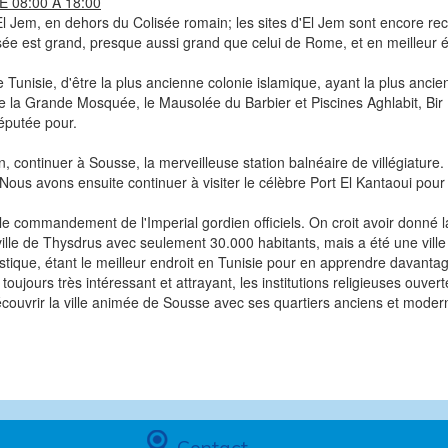
 08:00 À 18:00
 Jem, en dehors du Colisée romain; les sites d'El Jem sont encore recou
sée est grand, presque aussi grand que celui de Rome, et en meilleur é
 de Tunisie, d'être la plus ancienne colonie islamique, ayant la plus anc
e la Grande Mosquée, le Mausolée du Barbier et Piscines Aghlabit, Bir
réputée pour.
, continuer à Sousse, la merveilleuse station balnéaire de villégiature.
us avons ensuite continuer à visiter le célèbre Port El Kantaoui pour 
 le commandement de l'Imperial gordien officiels. On croit avoir donné 
a ville de Thysdrus avec seulement 30.000 habitants, mais a été une vill
stique, étant le meilleur endroit en Tunisie pour en apprendre davantage
oujours très intéressant et attrayant, les institutions religieuses ouve
découvrir la ville animée de Sousse avec ses quartiers anciens et moder