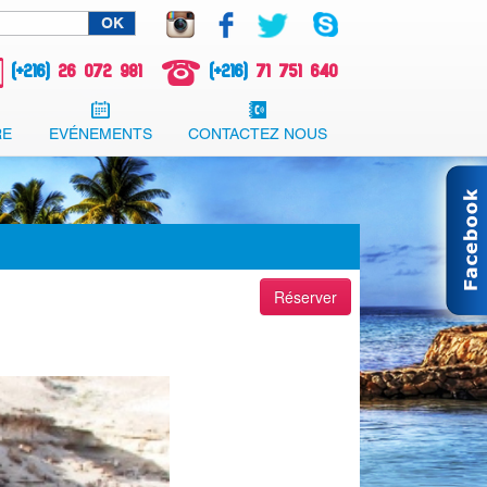
(+216)
26 072 981
(+216)
71 751 640
RE
EVÉNEMENTS
CONTACTEZ NOUS
Réserver