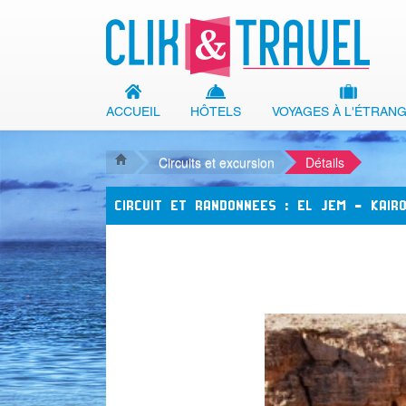
ACCUEIL
HÔTELS
VOYAGES À L'ÉTRAN
Circuits et excursion
Détails
CIRCUIT ET RANDONNEES : EL JEM - KAIR