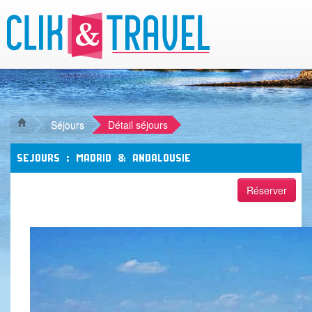
Séjours
Détail séjours
SEJOURS : MADRID & ANDALOUSIE
Réserver